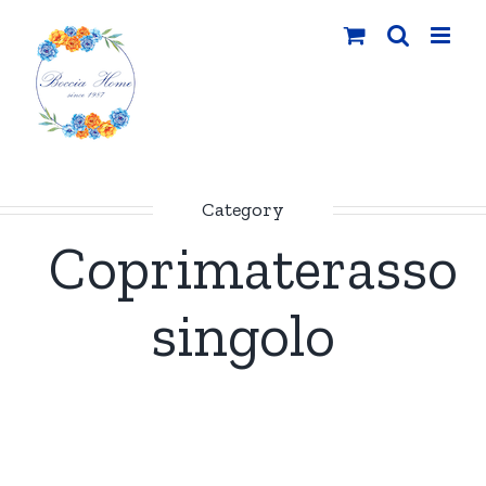
Salta
al
contenuto
Category
Coprimaterasso
singolo