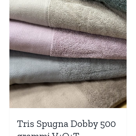
Tris Spugna Dobby 500
grammi V+O+T