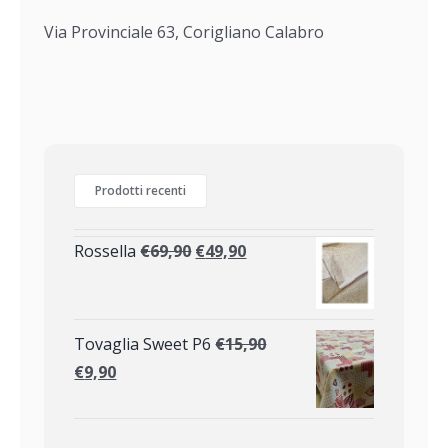
Via Provinciale 63, Corigliano Calabro
Prodotti recenti
Rossella
€
69,90
€
49,90
Tovaglia Sweet P6
€
15,90
€
9,90