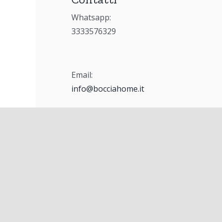
Whatsapp:
3333576329
Email:
info@bocciahome.it
Via Provinciale 63,
Corigliano Calabro