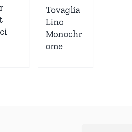
r
Tovaglia
t
Lino
ci
Monochr
ome