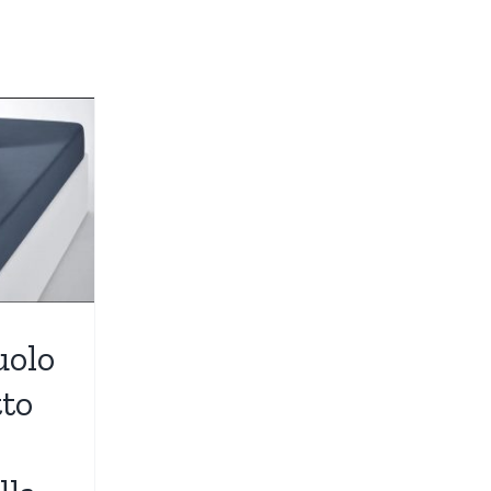
uolo
tto