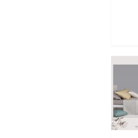
T
Color Quilt
Radici
Mo
Camera da letto
Nuovi
Arrivi
Trapuntino
Cuci
Ve