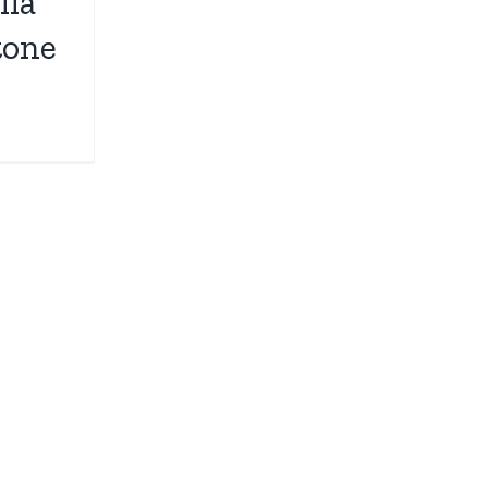
lla
tone