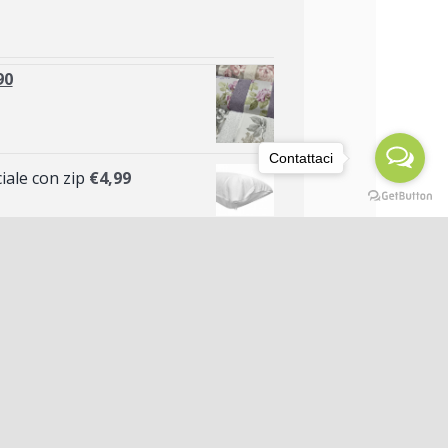
90
Contattaci
ale con zip
€
4,99