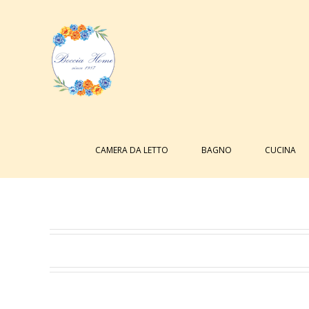
Salta
al
contenuto
Cerca
per:
CAMERA DA LETTO
BAGNO
CUCINA