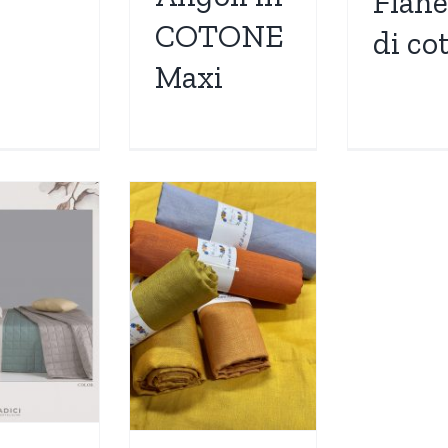
Flane
COTONE
di co
Maxi
ovaglia
Lino
nochrome
na
Nuovi Arrivi
Più
nduti
TOVAGLIE