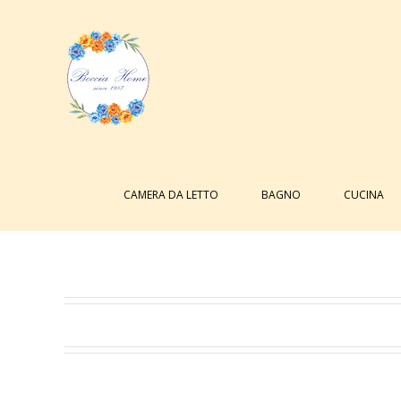
Salta
al
contenuto
Cerca
per:
CAMERA DA LETTO
BAGNO
CUCINA