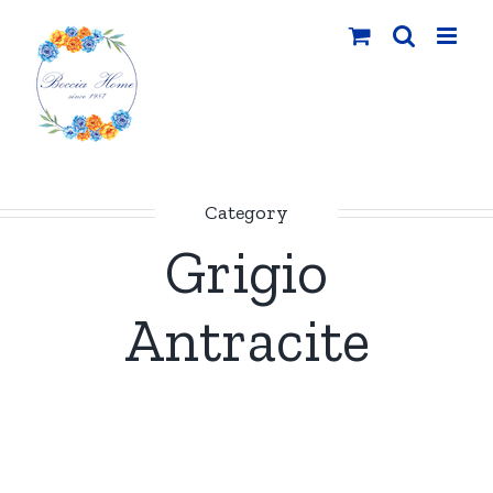
Salta
al
contenuto
Category
Grigio
Antracite