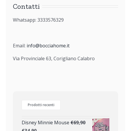
Contatti
Whatsapp: 3333576329
Email:
info@bocciahome.it
Via Provinciale 63, Corigliano Calabro
Prodotti recenti
Disney Minnie Mouse
€
69,90
€
34,90