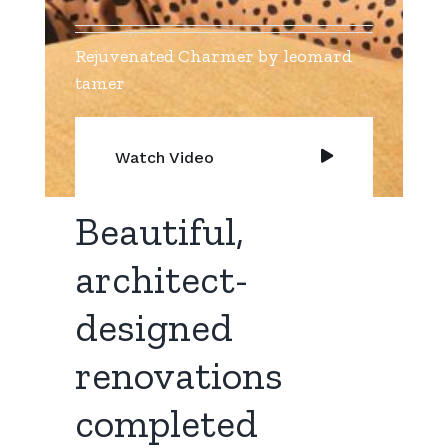
Rejuvenated Charmer by leomard
tamer
Watch Video
Beautiful,
architect-
designed
renovations
completed