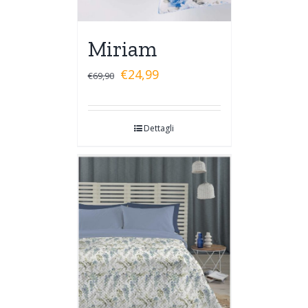
Miriam
€
24,99
€
69,90
Dettagli