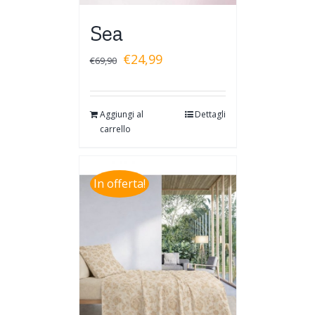
Sea
€
24,99
€
69,90
Aggiungi al
Dettagli
carrello
In offerta!