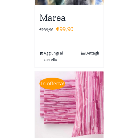
Marea
€
99,90
€
239,90
Aggiungi al
Dettagli
carrello
In offerta!