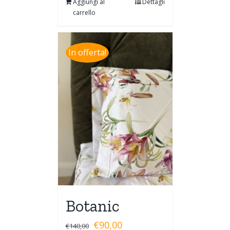
Aggiungi al
Dettagli
carrello
In offerta!
Botanic
€
90,00
€
140,00