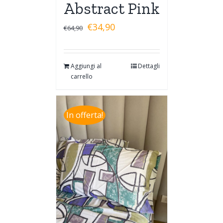
Abstract Pink
€
34,90
€
64,90
Aggiungi al
Dettagli
carrello
In offerta!