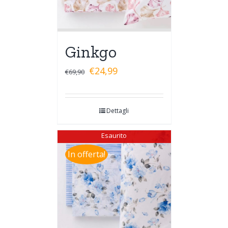
Ginkgo
€
24,99
€
69,90
Dettagli
Esaurito
In offerta!