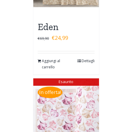
Eden
€
24,99
€
69,90
Aggiungi al
Dettagli
carrello
Esaurito
In offerta!