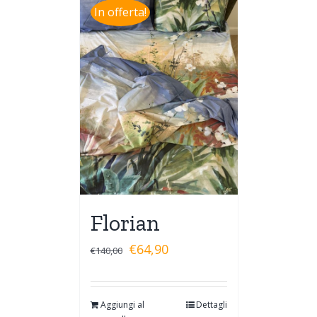
In offerta!
Florian
€
64,90
€
140,00
Aggiungi al
Dettagli