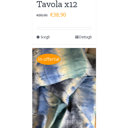
Tavola x12
€
38,90
€
89,90
Scegli
Dettagli
In offerta!