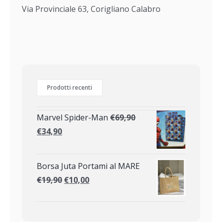
Via Provinciale 63, Corigliano Calabro
Prodotti recenti
Marvel Spider-Man
€
69,90
€
34,90
Borsa Juta Portami al MARE
€
19,90
€
10,00