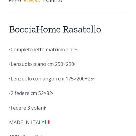
Esaurito
€
79,90
BocciaHome Rasatello
•Completo letto matrimoniale•
•Lenzuolo piano cm 250×290•
•Lenzuolo con angoli cm 175×200+25•
•2 federe cm 52×82•
•Federe 3 volani•
MADE IN ITALY