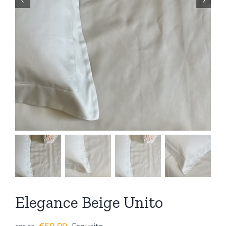


Elegance Beige Unito
€
59,90