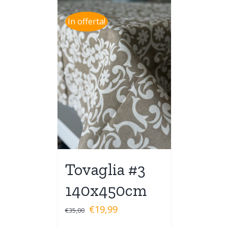
In offerta!
Tovaglia #3
140x450cm
€
19,99
€
35,00