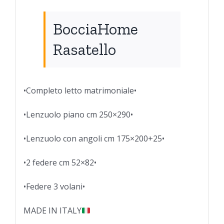
BocciaHome
Rasatello
•Completo letto matrimoniale•
•Lenzuolo piano cm 250×290•
•Lenzuolo con angoli cm 175×200+25•
•2 federe cm 52×82•
•Federe 3 volani•
MADE IN ITALY