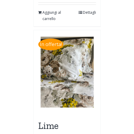
Aggiungi al
Dettagli
carrello
In offerta!
Lime