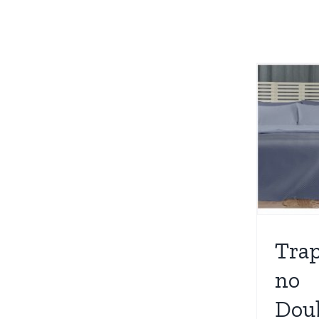
Trapuntino
Double-
Face 100
grammi
Camera da letto
Nuovi
Arrivi
Trapuntino
Trap
no
Dou