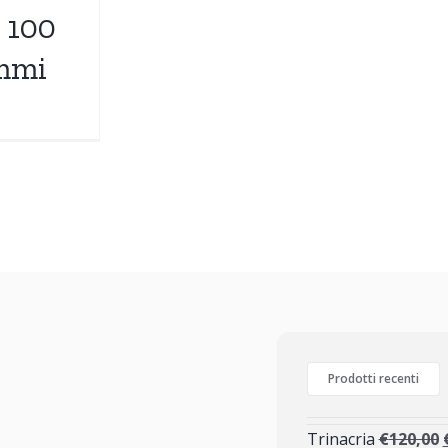
 100
mmi
Prodotti recenti
Trinacria
€
120,00