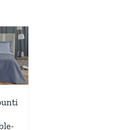
unti
ble-