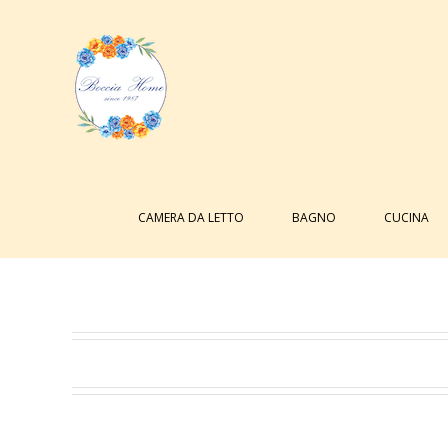
Salta
al
contenuto
Cerca
per:
CAMERA DA LETTO
BAGNO
CUCINA