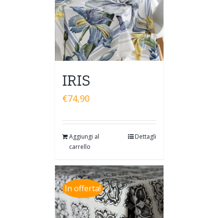
IRIS
€
74,90
Aggiungi al
Dettagli
carrello
In offerta!