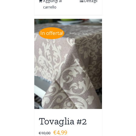
Aggiungi al
Dettagli
carrello
In offerta!
Tovaglia #2
€
4,99
€
10,00