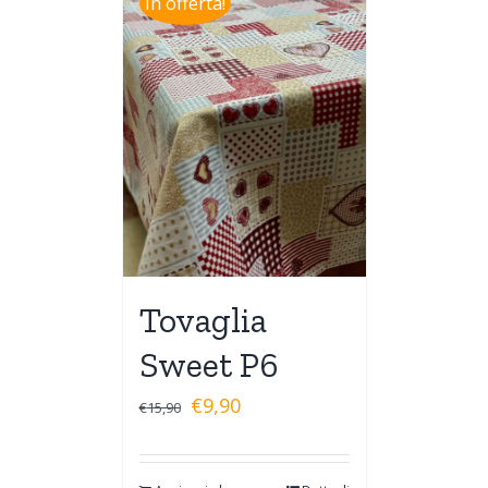
In offerta!
Tovaglia
Sweet P6
€
9,90
€
15,90