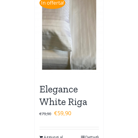
In offerta!
Elegance
White Riga
€
59,90
€
79,90
Aggiungi al
Dettagli