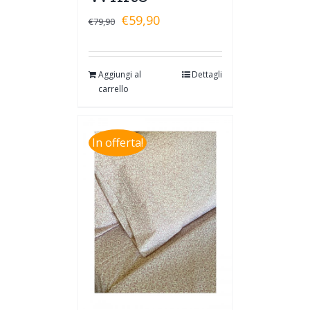
€
59,90
€
79,90
Aggiungi al
Dettagli
carrello
In offerta!