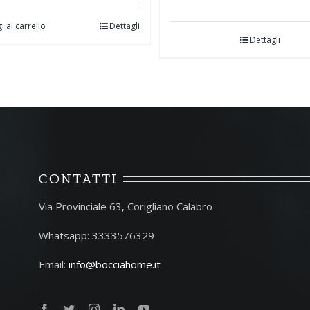
i al carrello
Dettagli
Dettagli
CONTATTI
Via Provinciale 63, Corigliano Calabro
Whatsapp: 3333576329
Email:
info@bocciahome.it