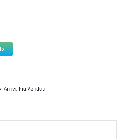
lo
i Arrivi
,
Più Venduti