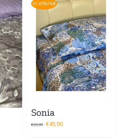
In offerta!
Sonia
€
49,90
€
69,90