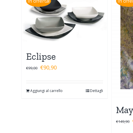
In offerta!
In offe
Eclipse
€
90,90
€
99,00
Aggiungi al carrello
Dettagli
Ma
€
149,90