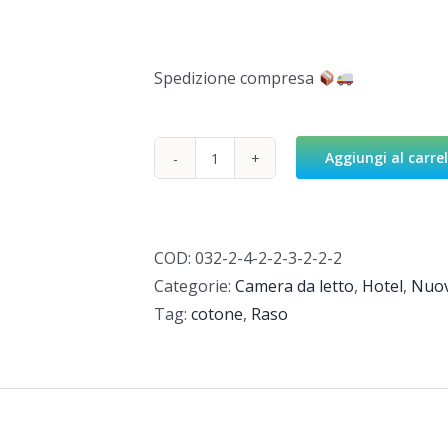
Spedizione compresa
Aggiungi al carrel
Elite
Topper
H9
quantità
COD:
032-2-4-2-2-3-2-2-2
Categorie:
Camera da letto
,
Hotel
,
Nuov
Tag:
cotone
,
Raso