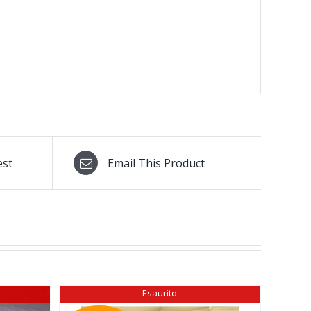
est
Email This Product
Esaurito