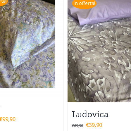
rta!
In offerta!
y
Ludovica
€
99,90
€
39,90
€
69,90