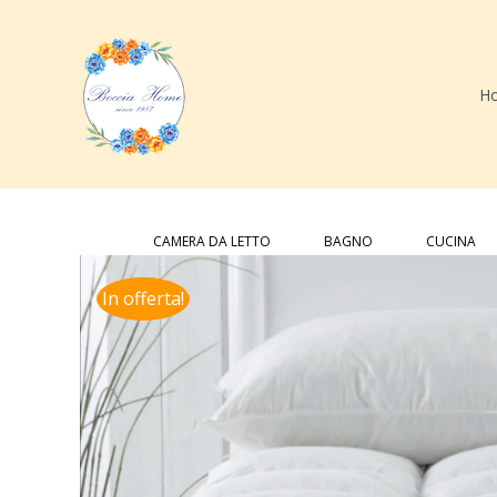
Salta
al
contenuto
H
Cerca
per:
CAMERA DA LETTO
BAGNO
CUCINA
In offerta!