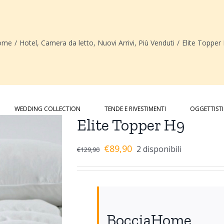
ome
/
Hotel
,
Camera da letto
,
Nuovi Arrivi
,
Più Venduti
/
Elite Topper
WEDDING COLLECTION
TENDE E RIVESTIMENTI
OGGETTIST
Elite Topper H9
€
89,90
2 disponibili
€
129,90
BocciaHome