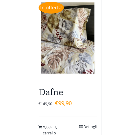
In offerta!
Dafne
€
99,90
€
149,90
Aggiungi al
Dettagli
carrello