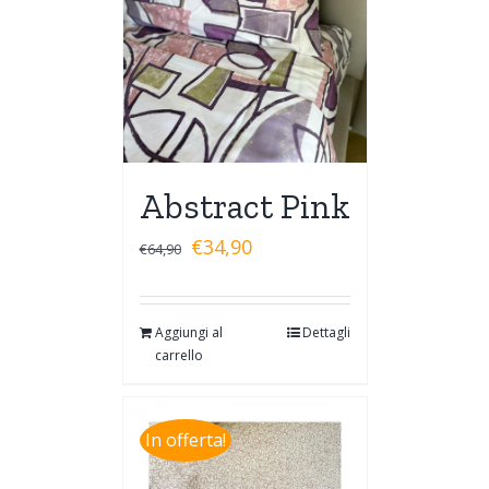
Abstract Pink
€
34,90
€
64,90
Aggiungi al
Dettagli
carrello
In offerta!