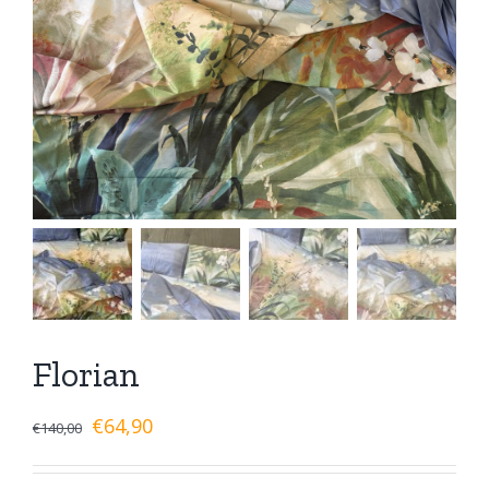
Florian
€
64,90
€
140,00