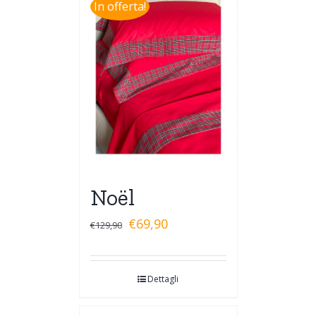
In offerta!
Noël
€
69,90
€
129,90
Dettagli