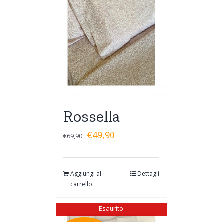
Rossella
€
49,90
€
69,90
Aggiungi al
Dettagli
carrello
Esaurito