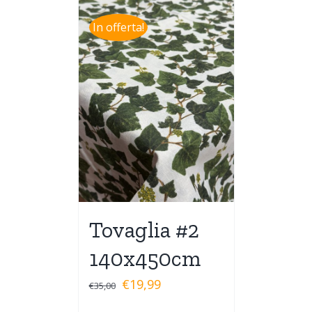
In offerta!
Tovaglia #2
140x450cm
€
19,99
€
35,00