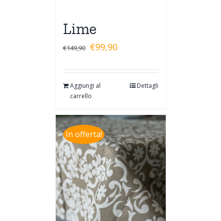
Lime
€
99,90
€
149,90
Aggiungi al
Dettagli
carrello
In offerta!