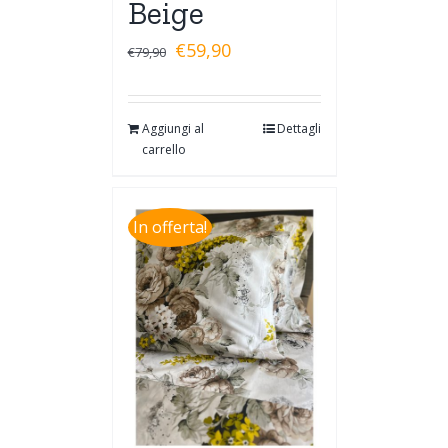
Beige
€
59,90
€
79,90
Aggiungi al
Dettagli
carrello
In offerta!