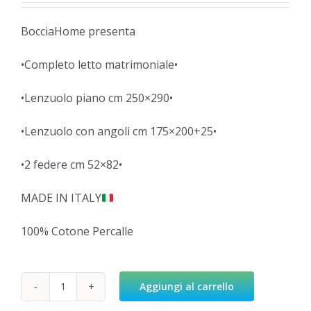
BocciaHome presenta
•Completo letto matrimoniale•
•Lenzuolo piano cm 250×290•
•Lenzuolo con angoli cm 175×200+25•
•2 federe cm 52×82•
MADE IN ITALY
100% Cotone Percalle
Aggiungi al carrello
Leopard