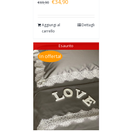
€
34,90
€
69,90
Aggiungi al
Dettagli
carrello
Esaurito
In offerta!