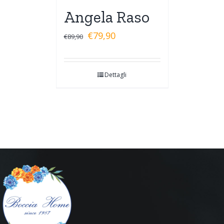
Angela Raso
€
79,90
€
89,90
Dettagli