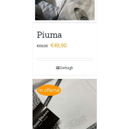
Piuma
€
49,90
€
69,90
Dettagli
In offerta!