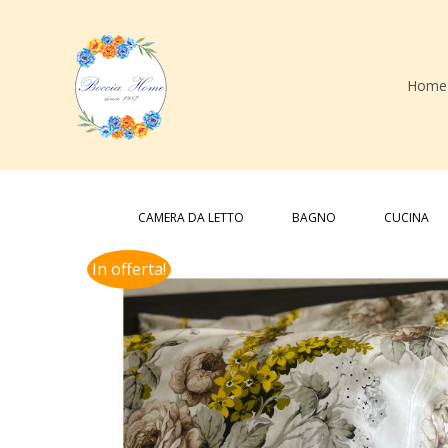
Salta
al
contenuto
Home
Cerca
per:
CAMERA DA LETTO
BAGNO
CUCINA
In offerta!