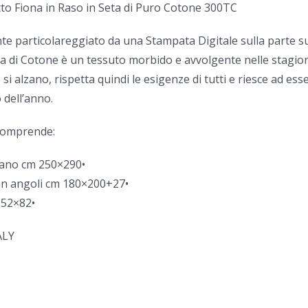
to Fiona in Raso in Seta di Puro Cotone 300TC
e particolareggiato da una Stampata Digitale sulla parte su
eta di Cotone è un tessuto morbido e avvolgente nelle stagion
i alzano, rispetta quindi le esigenze di tutti e riesce ad ess
 dell’anno.
 comprende:
iano cm 250×290•
on angoli cm 180×200+27•
 52×82•
ALY