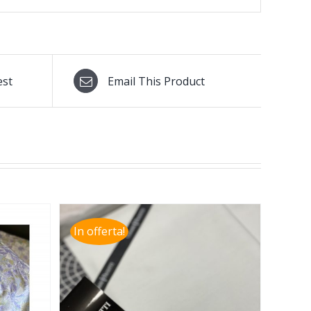
est
Email This Product
In offerta!