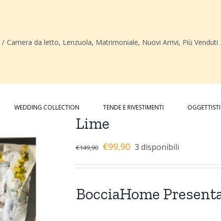
/
Camera da letto
,
Lenzuola
,
Matrimoniale
,
Nuovi Arrivi
,
Più Venduti
WEDDING COLLECTION
TENDE E RIVESTIMENTI
OGGETTIST
Lime
€
99,90
3 disponibili
€
149,90
BocciaHome Presenta