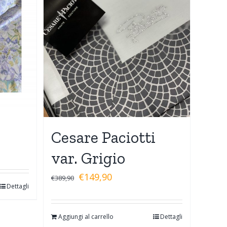
Cesare Paciotti
var. Grigio
€
149,90
€
389,90
Dettagli
Aggiungi al carrello
Dettagli