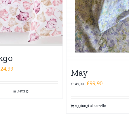
kgo
€
24,99
May
€
99,90
€
149,90
Dettagli
Aggiungi al carrello