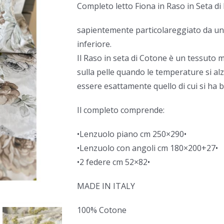
Completo letto Fiona in Raso in Seta d
sapientemente particolareggiato da una
inferiore.
Il Raso in seta di Cotone è un tessuto 
sulla pelle quando le temperature si alza
essere esattamente quello di cui si ha 
Il completo comprende:
•Lenzuolo piano cm 250×290•
•Lenzuolo con angoli cm 180×200+27•
•2 federe cm 52×82•
MADE IN ITALY
100% Cotone