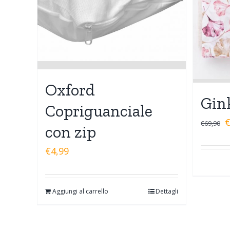
Oxford
Gin
Copriguanciale
€
69,90
con zip
€
4,99
Aggiungi al carrello
Dettagli