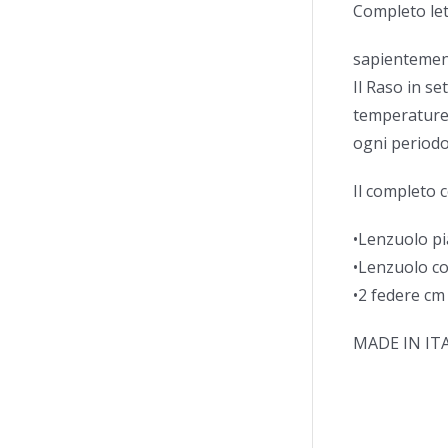
Completo let
sapientement
Il Raso in s
temperature s
ogni periodo
Il completo
•Lenzuolo p
•Lenzuolo c
•2 federe cm
MADE IN IT