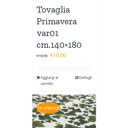
Tovaglia
Primavera
var01
cm.140×180
€
10,00
€
18,90
Aggiungi al
Dettagli
carrello
In offerta!