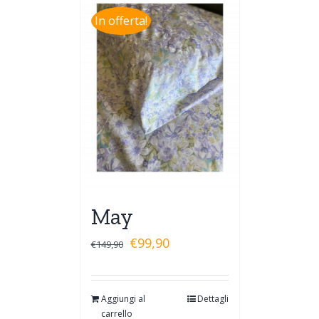
In offerta!
May
€
99,90
€
149,90
Aggiungi al
Dettagli
carrello