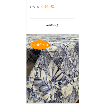
€
34,90
€
69,90
Dettagli
In offerta!