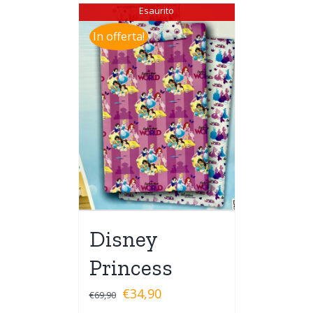
Esaurito
In offerta!
Disney
Princess
€
34,90
€
69,90