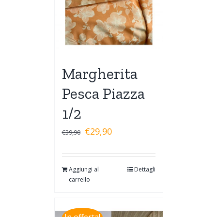
Margherita
Pesca Piazza
1/2
€
29,90
€
39,90
Aggiungi al
Dettagli
carrello
In offerta!