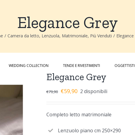
Elegance Grey
e
/
Camera da letto
,
Lenzuola
,
Matrimoniale
,
Più Venduti
/
Elegance
WEDDING COLLECTION
TENDE E RIVESTIMENTI
OGGETTIST
Elegance Grey
€
59,90
2 disponibili
€
79,90
Completo letto matrimoniale
Lenzuolo piano cm 250×290