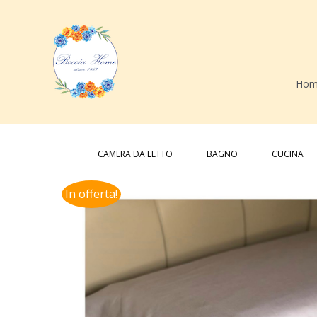
Salta
al
contenuto
Hom
Cerca
per:
CAMERA DA LETTO
BAGNO
CUCINA
In offerta!