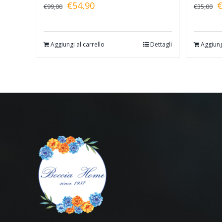
€
54,90
€
99,00
€
35,00
Aggiungi al carrello
Dettagli
Aggiung