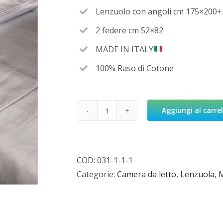
Lenzuolo con angoli cm 175×200+
2 federe cm 52×82
MADE IN ITALY
100% Raso di Cotone
Aggiungi al carrel
Elegance
Grey
quantità
COD:
031-1-1-1
Categorie:
Camera da letto
,
Lenzuola
,
M