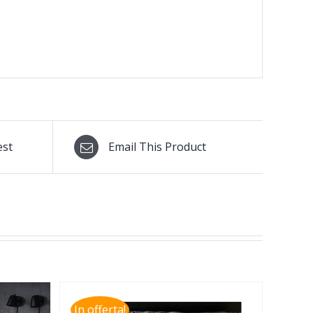
est
Email This Product
In offerta!