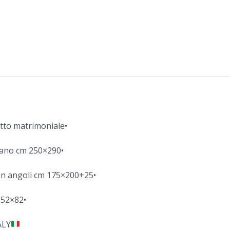
tto matrimoniale•
iano cm 250×290•
on angoli cm 175×200+25•
 52×82•
ALY