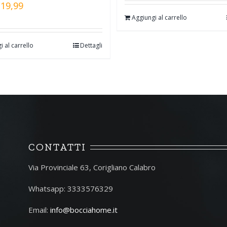
€
19,99
Aggiungi al carrello
i al carrello
Dettagli
CONTATTI
Via Provinciale 63, Corigliano Calabro
Whatsapp: 3333576329
Email:
info@bocciahome.it