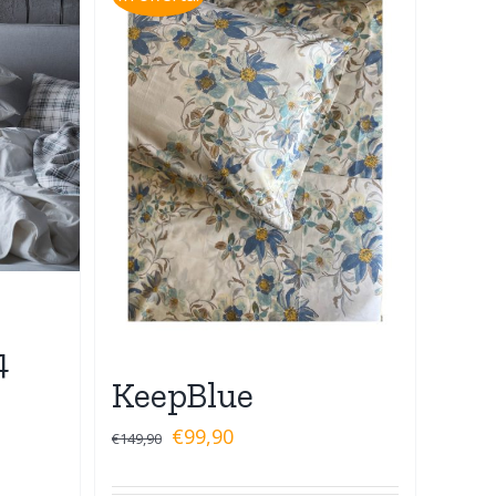
4
KeepBlue
€
99,90
€
149,90