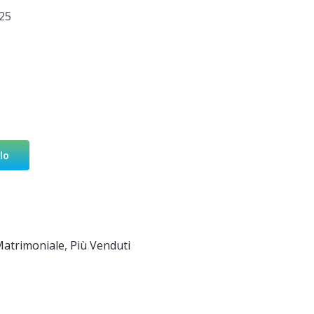
25
lo
atrimoniale
,
Più Venduti