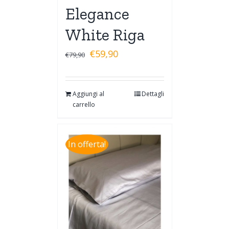
Elegance
White Riga
€
59,90
€
79,90
Aggiungi al
Dettagli
carrello
In offerta!