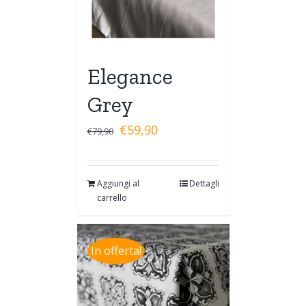
Elegance
Grey
€
59,90
€
79,90
Aggiungi al
Dettagli
carrello
In offerta!