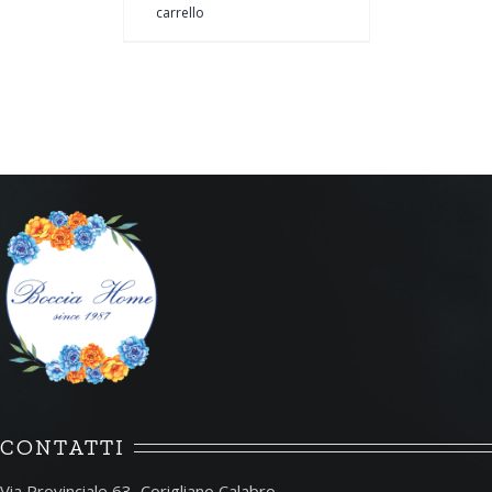
carrello
CONTATTI
Via Provinciale 63, Corigliano Calabro