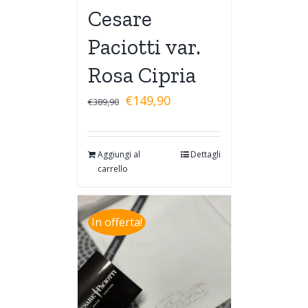
Cesare
Paciotti var.
Rosa Cipria
€
149,90
€
389,90
Aggiungi al
Dettagli
carrello
In offerta!