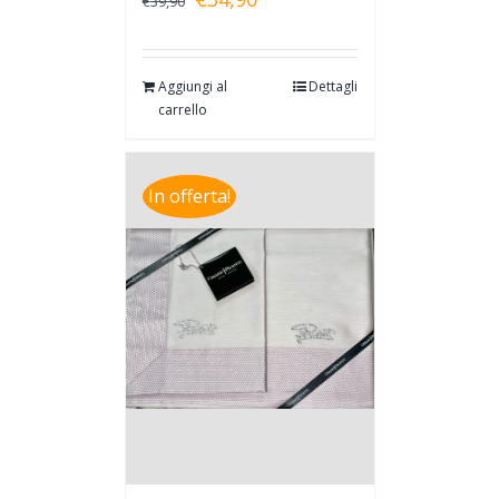
€
39,90
Aggiungi al
Dettagli
carrello
In offerta!