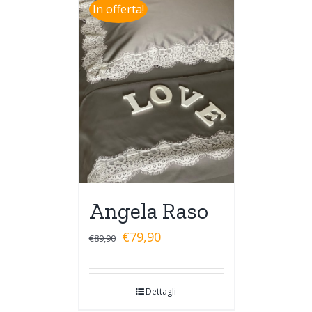
In offerta!
Angela Raso
€
79,90
€
89,90
Dettagli