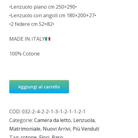
•Lenzuolo piano cm 250×290•
•Lenzuolo con angoli cm 180×200+27•
•2 federe cm 52×82•
MADE IN ITALY
100% Cotone
Aggiungi al carrello
COD:
032-2-4-2-2-1-3-1-2-1-1-2-1
Categorie:
Camera da letto
,
Lenzuola
,
Matrimoniale
,
Nuovi Arrivi
,
Più Venduti
Tag:
cotone
,
Fiori
,
Raso