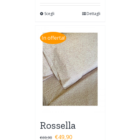
Scegli
Dettagli
In offerta!
Rossella
€
49,90
€
69,90