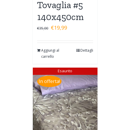
Tovaglia #5
140x450cm
€
19,99
€
35,00
Aggiungi al
Dettagli
carrello
Esaurito
In offerta!