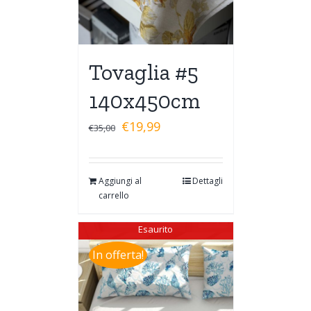
Tovaglia #5
140x450cm
€
19,99
€
35,00
Aggiungi al
Dettagli
carrello
Esaurito
In offerta!