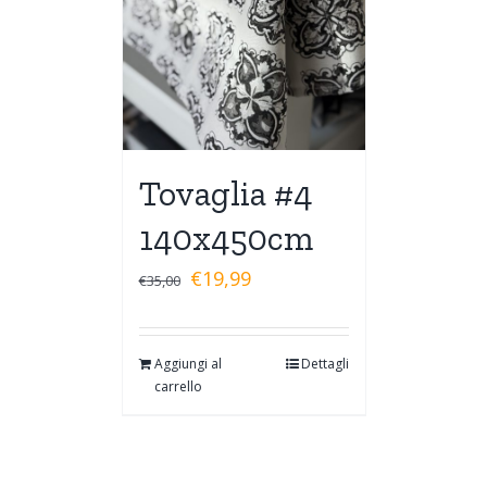
Tovaglia #4
140x450cm
€
19,99
€
35,00
Aggiungi al
Dettagli
carrello