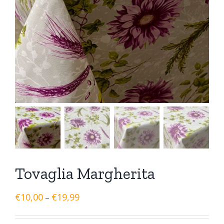
Tovaglia Margherita
€
10,00
€
19,99
–