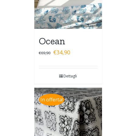
Ocean
€
34,90
€
69,90
Dettagli
In offerta!