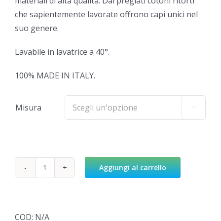
materiali di alta qualità. Dai pregiati cotoni ritorti
che sapientemente lavorate offrono capi unici nel
suo genere.
Lavabile in lavatrice a 40°.
100% MADE IN ITALY.
Misura

Aggiungi al carrello
Tovaglia
Margherita
quantità
COD:
N/A