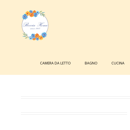
Salta
al
contenuto
Cerca
per:
CAMERA DA LETTO
BAGNO
CUCINA