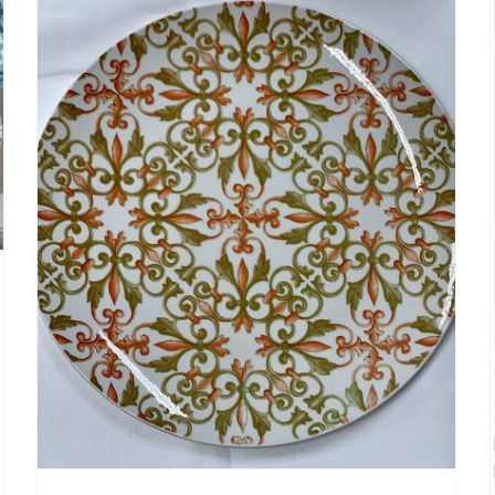
i
Shadow Black Servizio
Posate 16 Pezzi, Acciaio
Inox 18/10
Nuovi Arrivi
OGGETTISTICA
Più Venduti