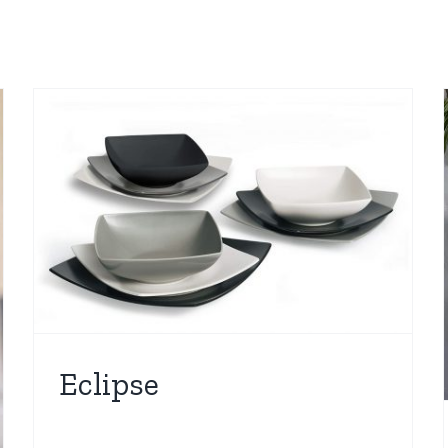
Florence
Nuovi Arrivi
OGGETTISTICA
Più Venduti
Eclipse