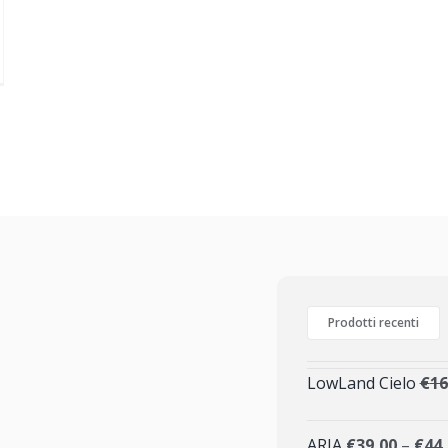
Prodotti recenti
LowLand Cielo
€
16
ARIA
€
39,00
–
€
44