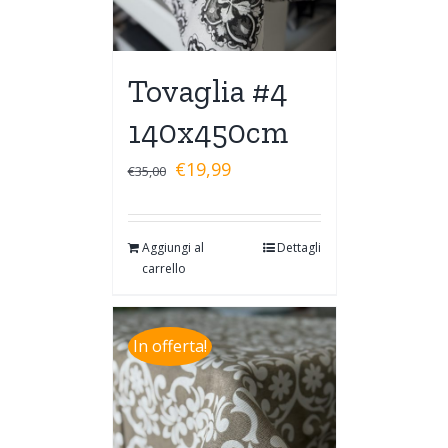
Tovaglia #4
140x450cm
€
19,99
€
35,00
Aggiungi al
Dettagli
carrello
In offerta!