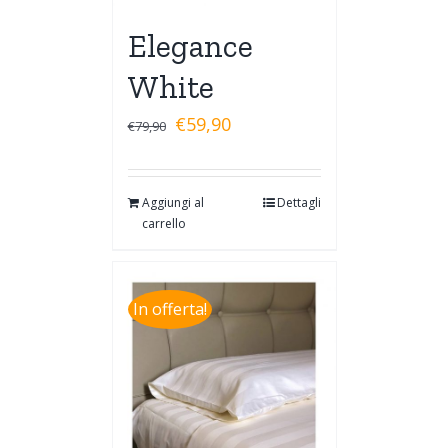
Elegance
White
€
59,90
€
79,90
Aggiungi al
Dettagli
carrello
In offerta!