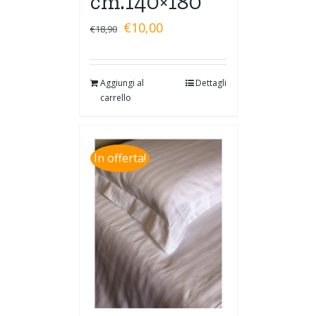
cm.140×180
€
10,00
€
18,90
Aggiungi al
Dettagli
carrello
In offerta!