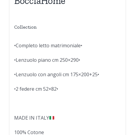
BocciaHome
Collection
•Completo letto matrimoniale•
•Lenzuolo piano cm 250×290•
•Lenzuolo con angoli cm 175×200+25•
•2 federe cm 52×82•
MADE IN ITALY
100% Cotone