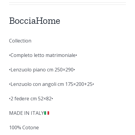
BocciaHome
Collection
•Completo letto matrimoniale•
•Lenzuolo piano cm 250×290•
•Lenzuolo con angoli cm 175×200+25•
•2 federe cm 52×82•
MADE IN ITALY
100% Cotone