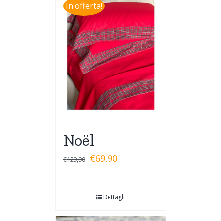
In offerta!
Noël
€
69,90
€
129,90
Dettagli