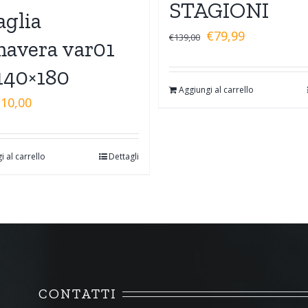
STAGIONI
aglia
€
79,99
€
139,00
mavera var01
140×180
Aggiungi al carrello
€
10,00
i al carrello
Dettagli
CONTATTI