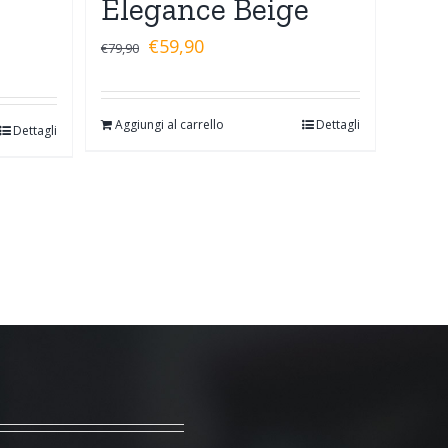
Elegance Beige
€
59,90
€
79,90
Aggiungi al carrello
Dettagli
Dettagli