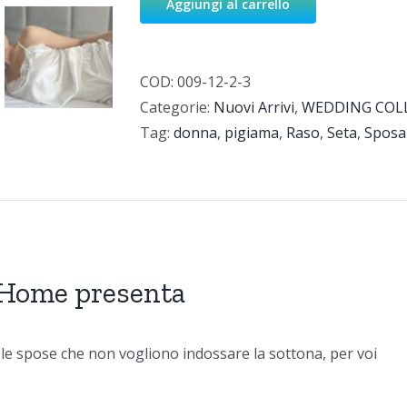
Aggiungi al carrello
COD:
009-12-2-3
Categorie:
Nuovi Arrivi
,
WEDDING COL
Tag:
donna
,
pigiama
,
Raso
,
Seta
,
Sposa
Home presenta
le spose che non vogliono indossare la sottona, per voi