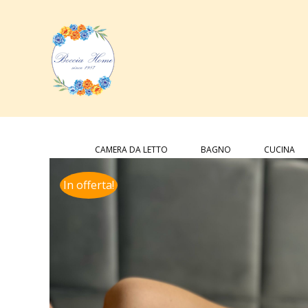
Salta
al
contenuto
Cerca
per:
CAMERA DA LETTO
BAGNO
CUCINA
In offerta!