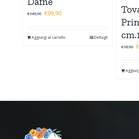
Dafne
Tov
€
99,90
€
149,90
Pri
cm.
Aggiungi al carrello
Dettagli
€
18,90
Aggiung