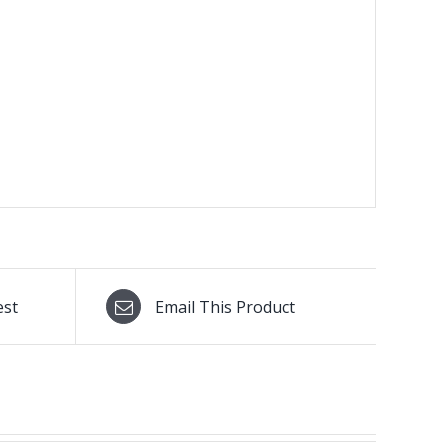
est
Email This Product