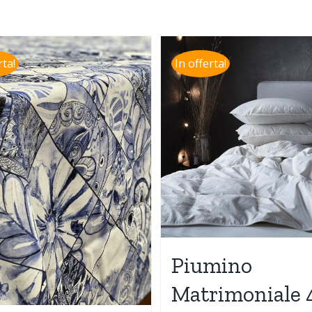
rta!
In offerta!
Piumino
Matrimoniale 