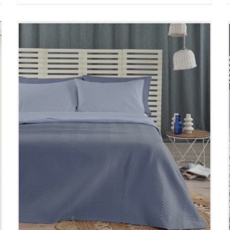
Trapuntino Glycin 100
grammi
Camera da letto
Nuovi Arrivi
Trapuntino