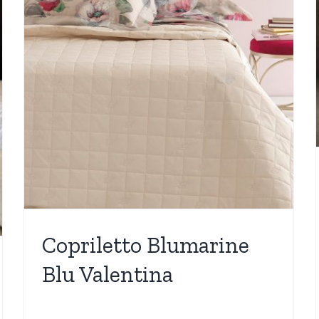
Quilt Galuchat by Fazzini
Camera da letto
Nuovi Arrivi
Trapuntino
Copriletto Blumarine
Blu Valentina