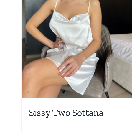
Copriletto Blumarine Blu
Valentina
Camera da letto
Nuovi Arrivi
Trapuntino
Sissy Two Sottana