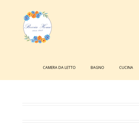
Salta
al
contenuto
Cerca
per:
CAMERA DA LETTO
BAGNO
CUCINA