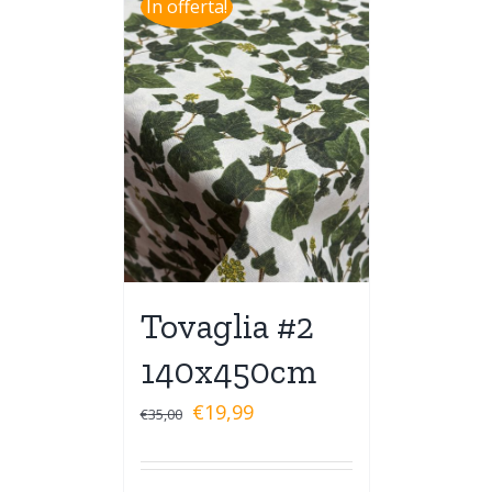
In offerta!
Tovaglia #2
140x450cm
€
19,99
€
35,00