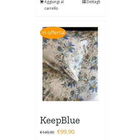
Aggiungi al
Dettagli
carrello
In offerta!
KeepBlue
€
99,90
€
149,90