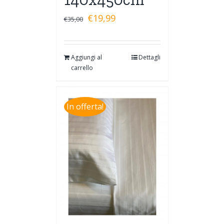
€
19,99
€
35,00
Aggiungi al
Dettagli
carrello
In offerta!