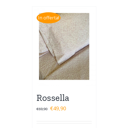
In offerta!
Rossella
€
49,90
€
69,90