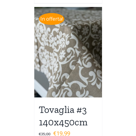
In offerta!
Tovaglia #3
140x450cm
€
19,99
€
35,00