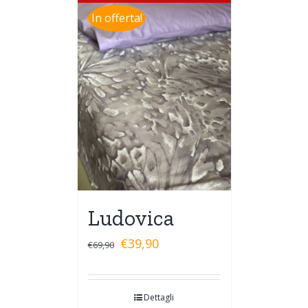
In offerta!
Ludovica
€
39,90
€
69,90
Dettagli