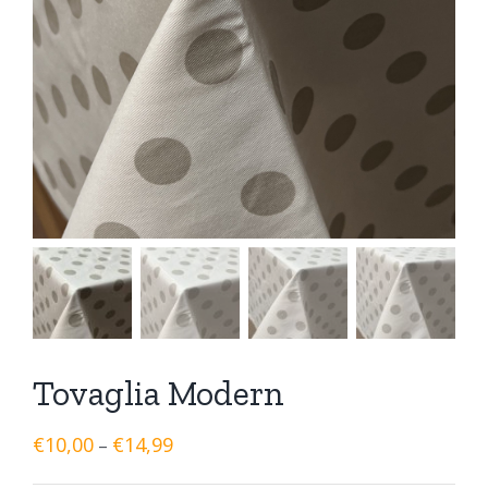
Tovaglia Modern
€
10,00
€
14,99
–