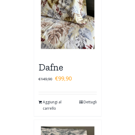
Dafne
€
99,90
€
149,90
Aggiungi al
Dettagli
carrello