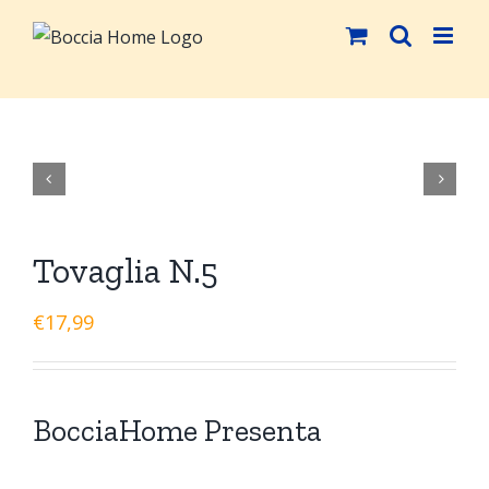
Salta
al
contenuto


Tovaglia N.5
€
17,99
BocciaHome Presenta