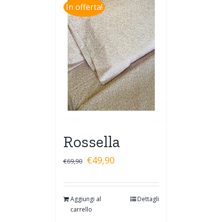
In offerta!
Rossella
€
49,90
€
69,90
Aggiungi al
Dettagli
carrello