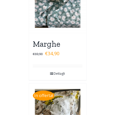
Marghe
€
34,90
€
69,90
Dettagli
In offerta!