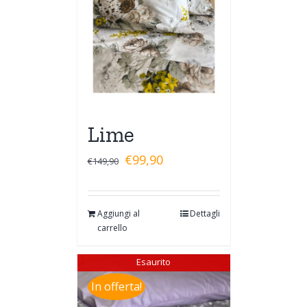
Lime
€
99,90
€
149,90
Aggiungi al
Dettagli
carrello
Esaurito
In offerta!