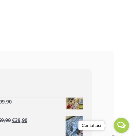
99,90
69,90
€
39,90
Contattaci