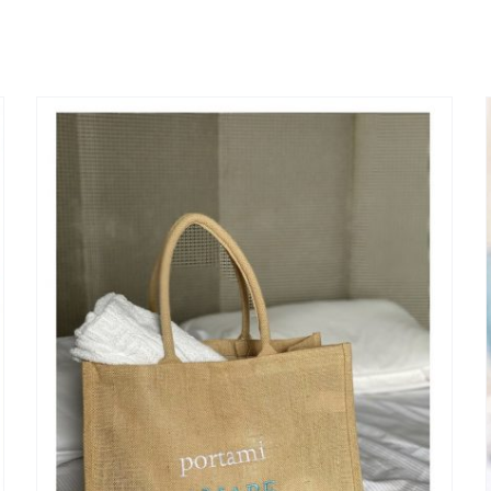
Calice Ice Multicolor Vetro
Nuovi Arrivi
OGGETTISTICA
Più Venduti