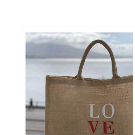
Borsa Juta Portami al
MARE
Mare
Nuovi Arrivi
Più Venduti