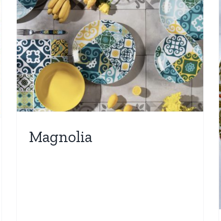
Set 18 pezzi Servizio Piatti
Vietri Beige
Nuovi Arrivi
OGGETTISTICA
Più Venduti
Magnolia