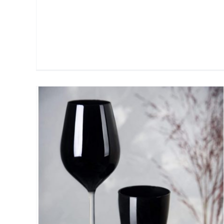
io
Trinacria
io