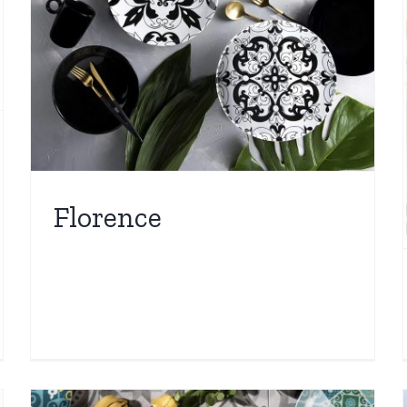
Gold
Nuovi Arrivi
OGGETTISTICA
Più Venduti
Florence