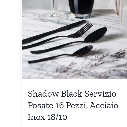
Nuovi Arrivi
OGGETTISTICA
Più Venduti
i
Shadow Black Servizio
Posate 16 Pezzi, Acciaio
Inox 18/10