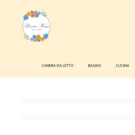
Salta
al
contenuto
Cerca
per:
CAMERA DA LETTO
BAGNO
CUCINA