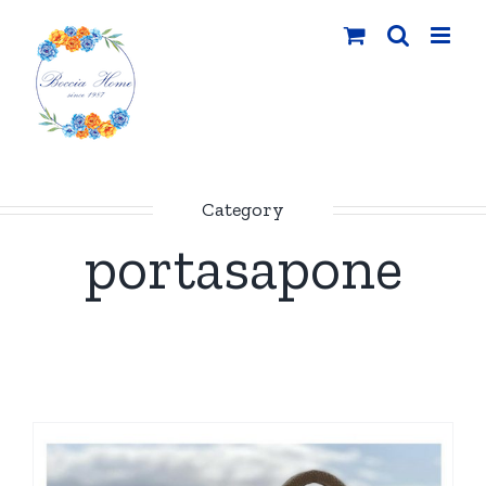
Salta
al
contenuto
Category
portasapone